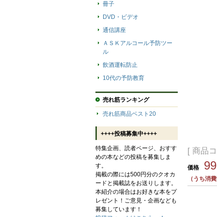
冊子
DVD・ビデオ
通信講座
ＡＳＫアルコール予防ツー
ル
飲酒運転防止
10代の予防教育
売れ筋ランキング
売れ筋商品ベスト20
++++投稿募集中++++
特集企画、読者ページ、おすす
[ 商品コ
めの本などの投稿を募集しま
9
す。
価格
掲載の際には500円分のクオカ
（うち消費
ードと掲載誌をお送りします。
本紹介の場合はお好きな本をプ
レゼント！ご意見・企画なども
募集しています！