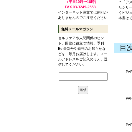
（平日10時〜18時）
＊「ア
FAX 03-3249-2553
たシリ
インターネット注文では割引が
くビジ
ありませんのでご注意ください
本書は
無料メールマガジン
セルフケアや人間関係のヒン
ト、回復に役立つ情報、季刊
目
Be!最新号や新刊のお知らせな
どを、毎月お届けします。メー
ルアドレスをご記入のうえ、送
信してください。
P
P
P