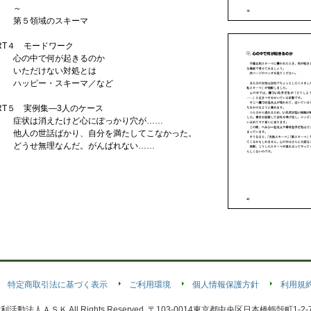
～
第５領域のスキーマ
ART４ モードワーク
心の中で何が起きるのか
いただけない対処とは
ハッピー・スキーマ／など
ART５ 実例集―3人のケース
症状は消えたけど心にぽっかり穴が……
他人の世話ばかり、自分を満たしてこなかった。
どうせ無理なんだ。がんばれない……
特定商取引法に基づく表示
ご利用環境
個人情報保護方針
利用規
定非営利活動法人ＡＳＫ All Rights Reserved. 〒103-0014東京都中央区日本橋蛎殻町