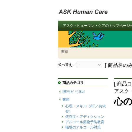
アスク・ヒューマン・ケアのトップページ
書籍
[ 商品名のみ
並べ替え：
商品カテゴリ
[ 商品コ
アスク
[季刊ビィ] Be!
心
書籍
心理・スキル（AC／共依
存）
依存症・アディクション
アルコール薬物予防教育
職場のアルコール対策