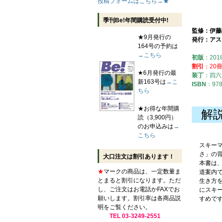
投稿フォームはこちら→★
季刊Be!年間購読受付中!
監修：伊藤
★9月発行の
発行：アス
164号の予約は
→こちら
初版
：201
割引
：20冊
★6月発行の最
装丁
：四六
新163号は
→こ
ISBN
：978
ちら
★お得な年間購
解
読（3,900円）
のお申込みは
→
こちら
スキー
さ」の
大口注文は割引あります！
本書は
★
マークの商品は、一定数量ま
道案内
とまると割引になります。ただ
生き方
し、ご注文はお電話かFAXでお
にスキ
願いします。割引率は各商品説
すめで
明をご覧ください。
TEL 03-3249-2551