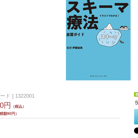
ード ] 1322001
90円
（税込）
税額90円）