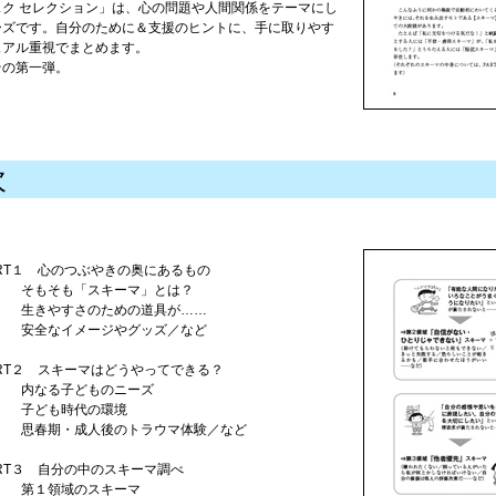
スク セレクション」は、心の問題や人間関係をテーマにし
ーズです。自分のために＆支援のヒントに、手に取りやす
ュアル重視でまとめます。
その第一弾。
次
ART１ 心のつぶやきの奥にあるもの
そもそも「スキーマ」とは？
生きやすさのための道具が……
安全なイメージやグッズ／など
ART２ スキーマはどうやってできる？
内なる子どものニーズ
子ども時代の環境
思春期・成人後のトラウマ体験／など
ART３ 自分の中のスキーマ調べ
第１領域のスキーマ