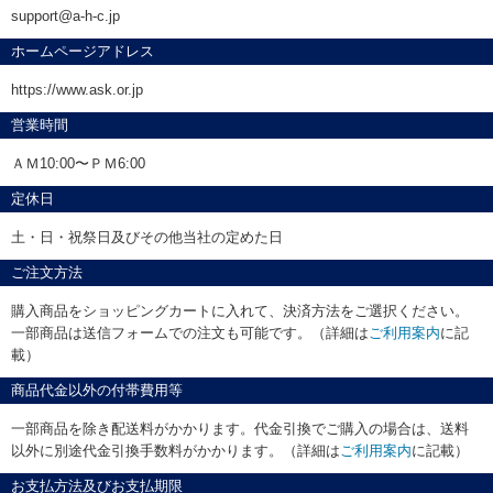
support@a-h-c.jp
ホームページアドレス
https://www.ask.or.jp
営業時間
ＡＭ10:00〜ＰＭ6:00
定休日
土・日・祝祭日及びその他当社の定めた日
ご注文方法
購入商品をショッピングカートに入れて、決済方法をご選択ください。
一部商品は送信フォームでの注文も可能です。（詳細は
ご利用案内
に記
載）
商品代金以外の付帯費用等
一部商品を除き配送料がかかります。代金引換でご購入の場合は、送料
以外に別途代金引換手数料がかかります。（詳細は
ご利用案内
に記載）
お支払方法及びお支払期限