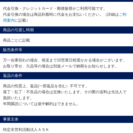
代金引換・クレジットカード・郵便振替がご利用可能です。
代金引換の場合は商品到着時に代金をお支払いください。（詳細は
ご利
用案内
に記載）
商品の引渡し時期
商品ごとに記載
販売条件等
万一在庫切れの場合、発送まで10営業日程度かかる場合がございます。
お取り寄せ、欠品等の場合は別途メールで納期をお知らせします。
返品の条件
商品の性質上、返品(一部返品を含む）不可です。
落丁・乱丁・不良品の場合は交換いたします。その際の送料は当法人で
負担いたします。
年間購読については途中解約はできません。
事業主体
特定非営利活動法人ＡＳＫ