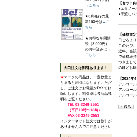
【セット内
→こちら
●エタノー
●手渡しパ
★6月発行の最
新163号は
→こ
ちら
【価格改定
★お得な年間購
日ごろより
読（3,900円）
このたび、
のお申込みは
→
近年、当該
こちら
で価格維持
つきまして
のほどお願
大口注文は割引あります！
★
マークの商品は、一定数量ま
【2024
とまると割引になります。ただ
アルコール
し、ご注文はお電話かFAXでお
アルコール
願いします。割引率は各商品説
アルコール
明をご覧ください。
TEL 03-3249-2551
（平日10時〜18時）
FAX 03-3249-2553
インターネット注文では割引が
ありませんのでご注意ください