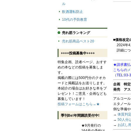
ル
飲酒運転防止
10代の予防教育
売れ筋ランキング
■価格改定
売れ筋商品ベスト20
2024年
詳細につ
++++投稿募集中++++
特集企画、読者ページ、おすす
★請求書払
めの本などの投稿を募集しま
こちらの
メ
す。
（TEL:03-
掲載の際には500円分のクオカ
ードと掲載誌をお送りします。
企画 特定
本紹介の場合はお好きな本をプ
発売 アス
レゼント！ご意見・企画なども
アルコール
募集しています！
エタノール
投稿フォームはこちら→★
倒な準備や
→
体質判
季刊Be!年間購読受付中!
→
50人分
→
お試し
★9月発行の
164号の予約は