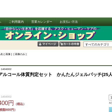
へ
ご利用案内
営業カレンダー
お支払い方法
品名と画像 ] [ 画像のみ ]
 1404002
アルコール体質判定セット かんたんジェルパッチ(25
 1404002
,400円
５
（税込）
税額400円）