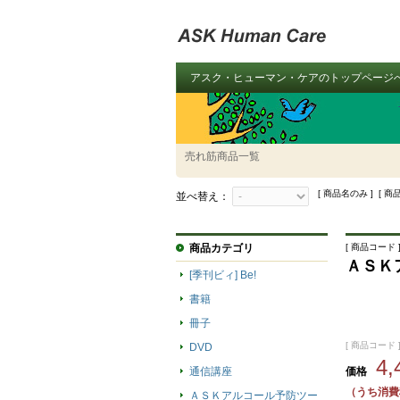
アスク・ヒューマン・ケアのトップページ
売れ筋商品一覧
[ 商品名のみ ] [ 商
並べ替え：
商品カテゴリ
[ 商品コード ]
ＡＳＫ
[季刊ビィ] Be!
書籍
冊子
[ 商品コード ]
DVD
4
通信講座
価格
（うち消費
ＡＳＫアルコール予防ツー