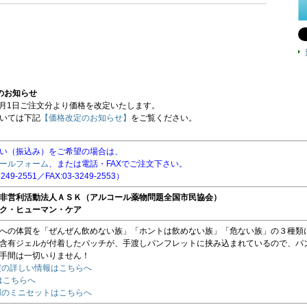
のお知らせ
4月1日ご注文分より価格を改定いたします。
いては下記
【価格改定のお知らせ】
をご覧ください。
い（振込み）をご希望の場合は、
ールフォーム
、または電話・FAXでご注文下さい。
3249-2551／FAX:03-3249-2553）
非営利活動法人ＡＳＫ（アルコール薬物問題全国市民協会）
ク・ヒューマン・ケア
への体質を「ぜんぜん飲めない族」「ホントは飲めない族」「危ない族」の３種類
含有ジェルが付着したパッチが、手渡しパンフレットに挟み込まれているので、パ
手間は一切いりません！
定の詳しい情報はこちらへ
はこちらへ
用のミニセットはこちらへ