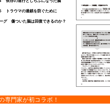
T４ 依存の進行としらふになった脳
T５ トラウマの連鎖を防ぐために
ローグ 傷ついた脳は回復できるのか？
人の専門家が初コラボ！