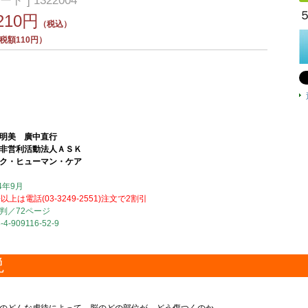
ード ] 1322004
,210円
（税込）
税額110円）
明美 廣中直行
非営利活動法人ＡＳＫ
ク・ヒューマン・ケア
4年9月
以上は電話(03-3249-2551)注文で2割引
判／72ページ
-4-909116-52-9
説