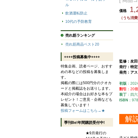
[ 商品コ
ル
1
価格
飲酒運転防止
（うち消費
10代の予防教育
売れ筋ランキング
売れ筋商品ベスト20
++++投稿募集中++++
監修：友田
特集企画、読者ページ、おすす
発行：特定
めの本などの投稿を募集しま
発売：アス
す。
掲載の際には500円分のクオカ
初版
：202
ードと掲載誌をお送りします。
割引
：20冊
本紹介の場合はお好きな本をプ
装丁
：四六
レゼント！ご意見・企画なども
ISBN
：978
募集しています！
投稿フォームはこちら→★
解
季刊Be!年間購読受付中!
★9月発行の