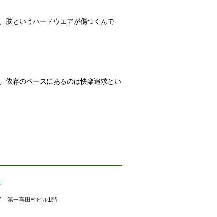
、脳というハードウエアが傷つくんで
、依存のベースにあるのは快楽追求とい
約
1-2-7 第一喜田村ビル1階