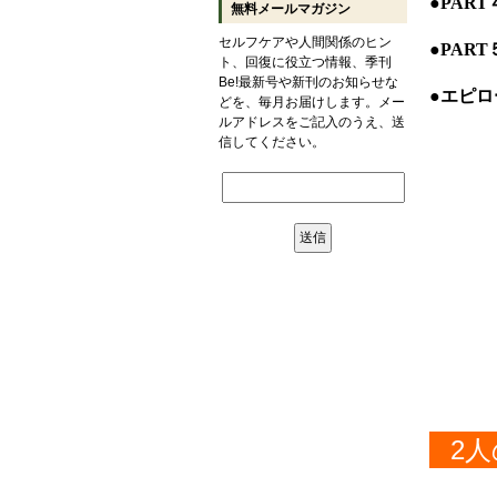
●PAR
無料メールマガジン
セルフケアや人間関係のヒン
●PAR
ト、回復に役立つ情報、季刊
Be!最新号や新刊のお知らせな
●エピ
どを、毎月お届けします。メー
ルアドレスをご記入のうえ、送
信してください。
2