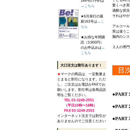
子ども時代
164号の予約は
驚くべき実
→こちら
過酷な状況
それはやが
★6月発行の最
新163号は
→こ
アルコール
ちら
実は違うこ
脳内のシス
★お得な年間購
読（3,900円）
２人の専門
のお申込みは
→
こちら
大口注文は割引あります！
目
★
マークの商品は、一定数量ま
とまると割引になります。ただ
し、ご注文はお電話かFAXでお
願いします。割引率は各商品説
●PAR
明をご覧ください。
TEL 03-3249-2551
（平日10時〜18時）
●PAR
FAX 03-3249-2553
インターネット注文では割引が
●PAR
ありませんのでご注意ください