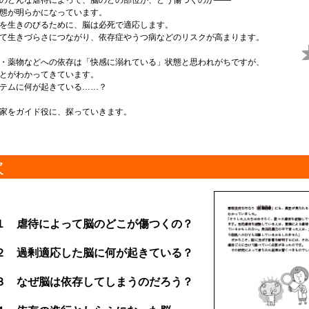
のどんな虐待によって、脳のどの部位が、どう傷つくのか――
態が明らかになっています。
を生きのびるために、脳は必死で適応します。
て生きづらさにつながり、依存症やうつ病などのリスクが高まります。
・薬物などへの依存は「快感に溺れている」状態と思われがちですが、
とがわかってきています。
テムに何が起きている……？
家をガイド役に、探っていきます。
次
T１ 虐待によって脳のどこが傷つくの？
T２ 過剰適応した脳に何が起きている？
T３ なぜ脳は依存してしまうのだろう？