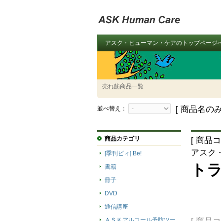
アスク・ヒューマン・ケアのトップページ
売れ筋商品一覧
[ 商品名のみ
並べ替え：
商品カテゴリ
[ 商品コ
アスク
[季刊ビィ] Be!
ト
書籍
冊子
DVD
通信講座
ＡＳＫアルコール予防ツー