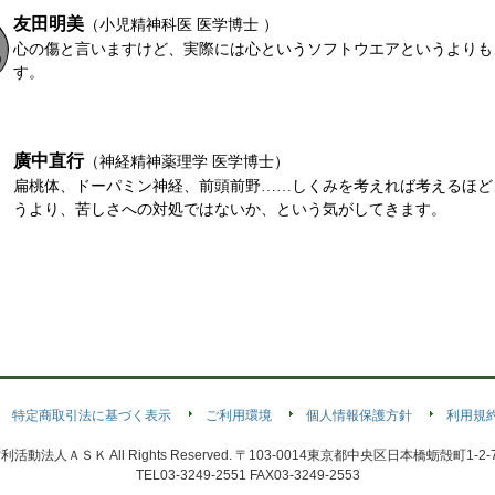
友田明美
（小児精神科医 医学博士 ）
心の傷と言いますけど、実際には心というソフトウエアというよりも
す。
廣中直行
（神経精神薬理学 医学博士）
扁桃体、ドーパミン神経、前頭前野……しくみを考えれば考えるほど
うより、苦しさへの対処ではないか、という気がしてきます。
特定商取引法に基づく表示
ご利用環境
個人情報保護方針
利用規
定非営利活動法人ＡＳＫ All Rights Reserved. 〒103-0014東京都中央区日本橋蛎殻町
TEL03-3249-2551 FAX03-3249-2553